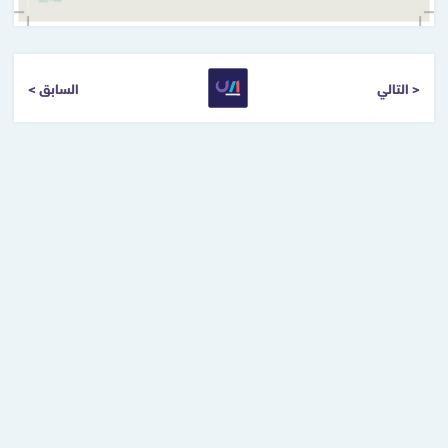
التالي >
< السابق