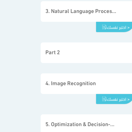
3. Natural Language Processing (NPL)
اختبر نفسك >
Part 2
4. Image Recognition
اختبر نفسك >
5. Optimization & Decision-making Algorithms