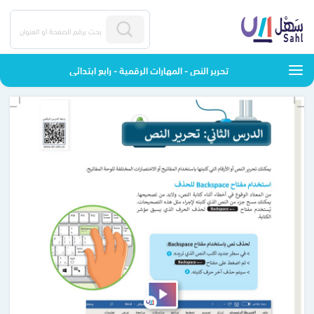
تحرير النص - المهارات الرقمية - رابع ابتدائي