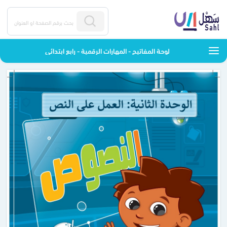
لوحة المفاتيح - المهارات الرقمية - رابع ابتدائي