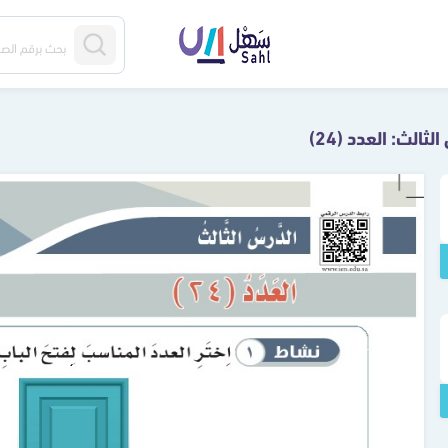
لثالث: العدد (24)