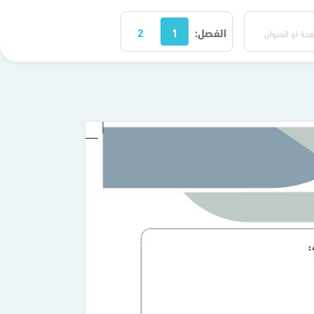
الفصل:
1
2