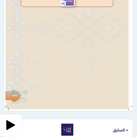
< السابق
التالي >