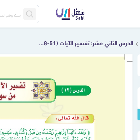
الدرس الثاني عشر: تفسير الآيات (51-58) من سورة الأنبياء