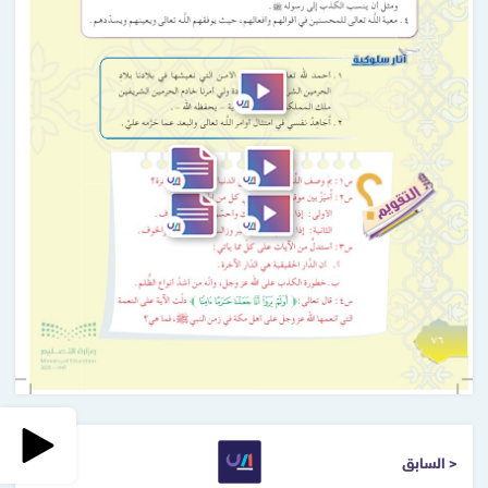
< السابق
التالي >