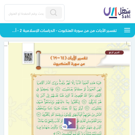
تفسير الأيات من من سورة العنكبوت - الدراسات الإسلامية 2 - أول متوسط