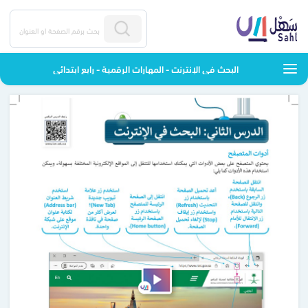
البحث في الإنترنت - المهارات الرقمية - رابع ابتدائي