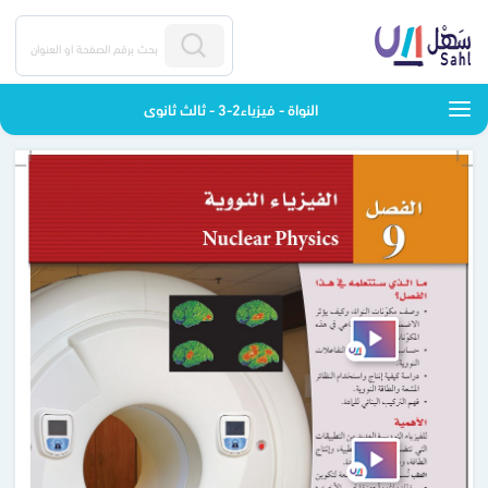
النواة - فيزياء2-3 - ثالث ثانوي