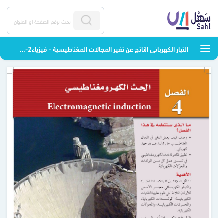
التيار الكهربائي الناتج عن تغير المجالات المغناطيسية - فيزياء2-3 - ثالث ثانوي