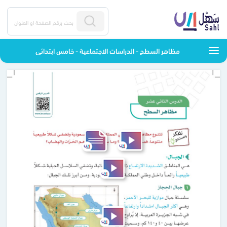
مظاهر السطح - الدراسات الاجتماعية - خامس ابتدائي