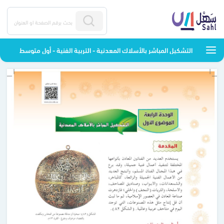
التشكيل المباشر بالأسلاك المعدنية - التربية الفنية - أول متوسط