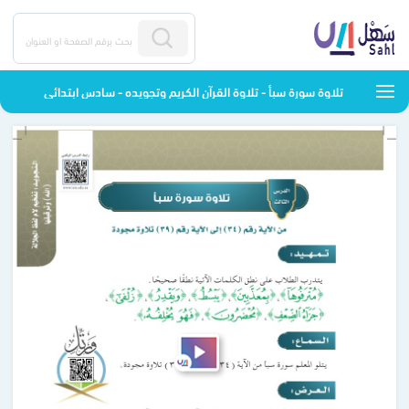
تلاوة سورة سبأ - تلاوة القرآن الكريم وتجويده - سادس ابتدائي