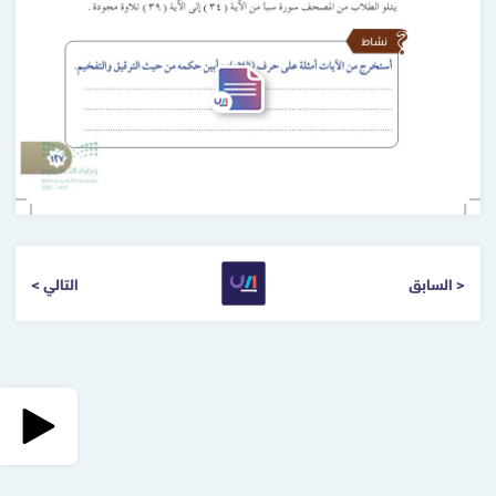
< السابق
التالي >