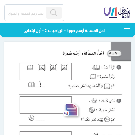
أحل المسألة أرسم صورة - الرياضيات 2 - أول ابتدائي