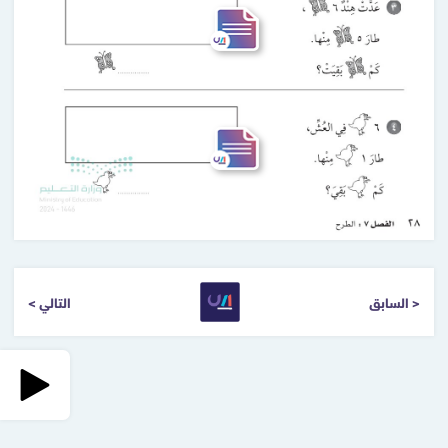
< السابق
التالي >