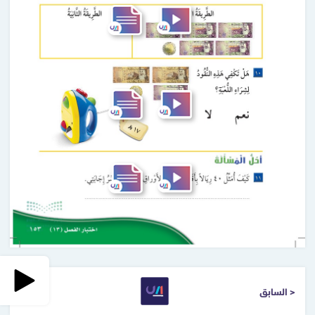
< السابق
التالي >