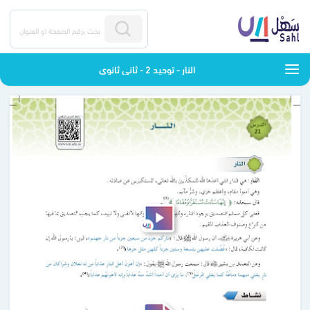
النار - توحيد 2 - ثاني ثانوي