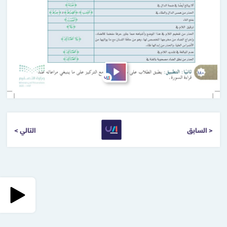
< السابق
التالي >