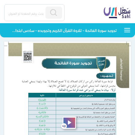
تجويد سورة الفاتحة - تلاوة القرآن الكريم وتجويده - سادس ابتدائي