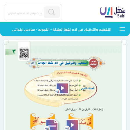
التفخيم والترقيق في لام لفظ الجلالة - التجويد - سادس ابتدائي