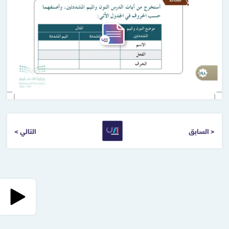
< السابق
التالي >