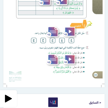
< السابق
التالي >