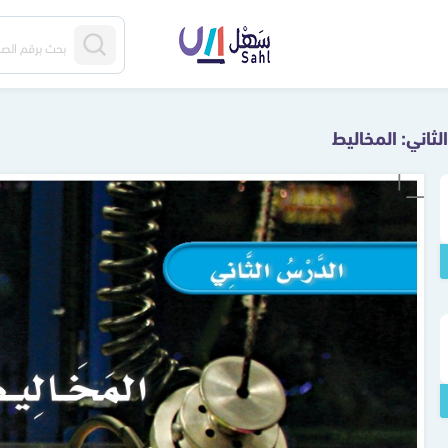
لثاني: المخاليط