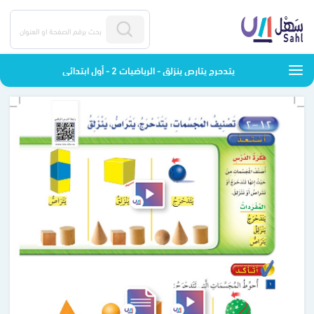
يتدحرج يتارص ينزلق - الرياضيات 2 - أول ابتدائي