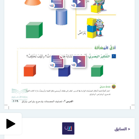
< السابق
التالي >