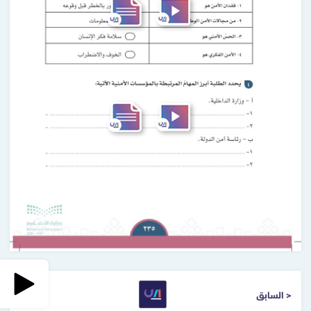
< السابق
التالي >