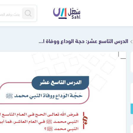
الدرس التاسع عشر: حجة الوداع ووفاة النبي ﷺ