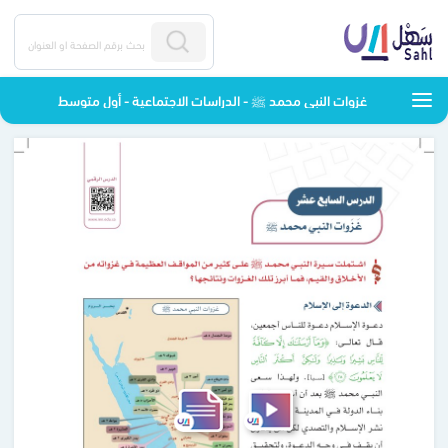
غزوات النبي محمد ﷺ - الدراسات الاجتماعية - أول متوسط