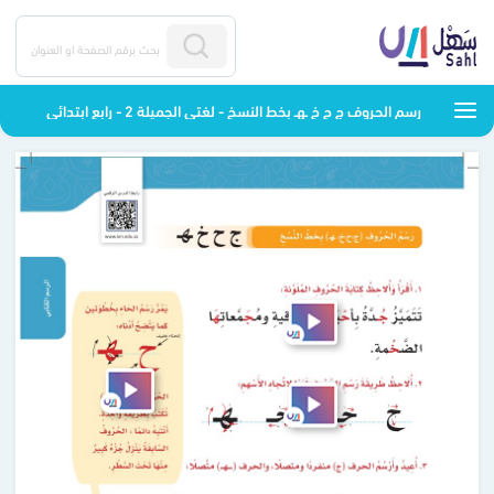
رسم الحروف ج ح خ ـهـ بخط النسخ - لغتي الجميلة 2 - رابع ابتدائي