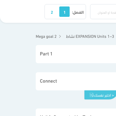
الفصل:
1
2
نشاط EXPANSION Units 1–3
Mega goal 2
Part 1
Connect
اختبر نفسك >