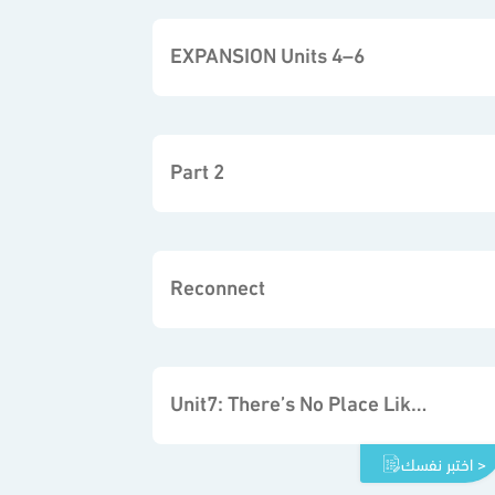
EXPANSION Units 4–6
Part 2
Reconnect
Unit7: There’s No Place Like Home
اختبر نفسك >