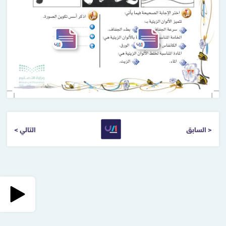
< السابق
التالي >