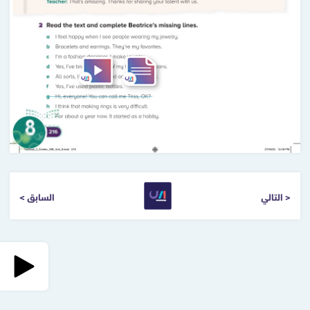
التالي >
< السابق