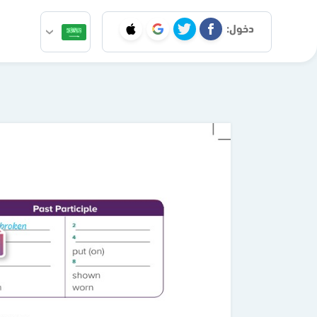
دخول: