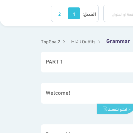
الفصل:
1
2
Grammar
نشاط Outfits
TopGoal2
PART 1
Welcome!
اختبر نفسك >