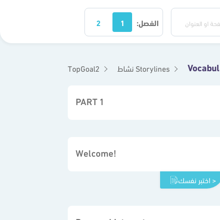
الفصل:
1
2
Vocabul
نشاط Storylines
TopGoal2
PART 1
Welcome!
اختبر نفسك >