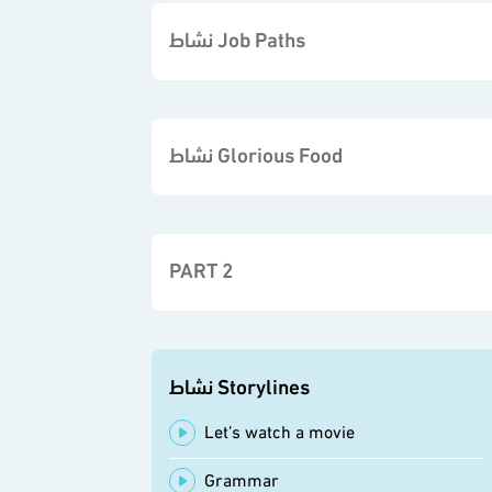
نشاط Job Paths
نشاط Glorious Food
PART 2
نشاط Storylines
Let’s watch a movie
Grammar