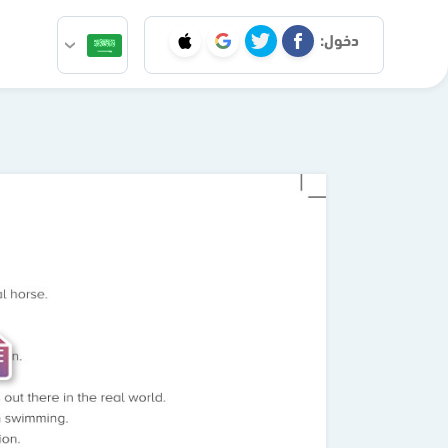
دخول: