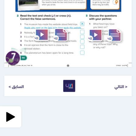
التالي >
< السابق