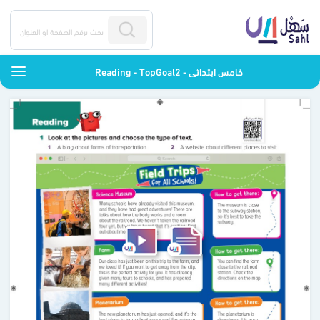
Reading - TopGoal2 - خامس ابتدائي