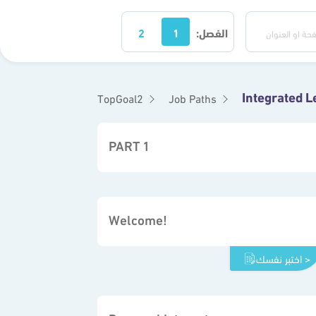
الفصل:
1
2
TopGoal2
Job Paths
PART 1
Welcome!
اختبر نفسك >