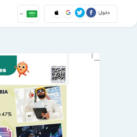
دخول: