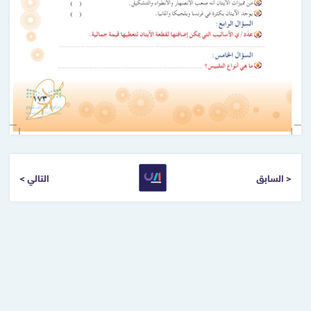
< السابق
التالي >