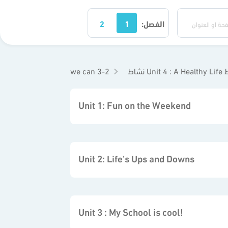
الفصل:
1
2
Un نشاط
we can 3-2
Unit 1: Fun on the Weekend
Unit 2: Life’s Ups and Downs
Unit 3 : My School is cool!