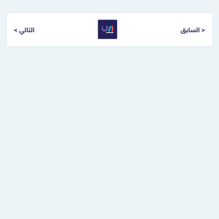
< السابق
التالي >