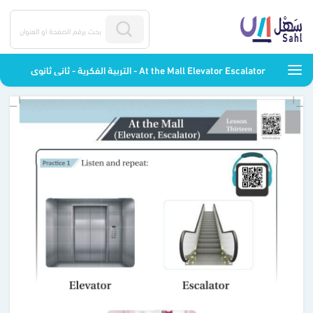
At the Mall Elevator Escalator - التربية الفكرية - ثاني ثانوي