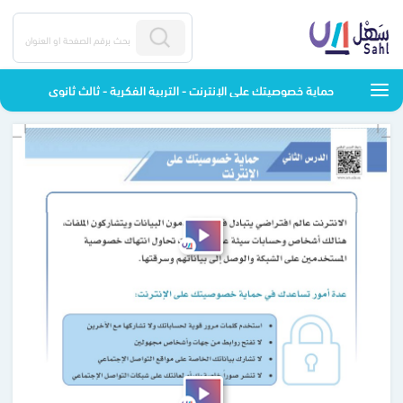
حماية خصوصيتك على الإنترنت - التربية الفكرية - ثالث ثانوي