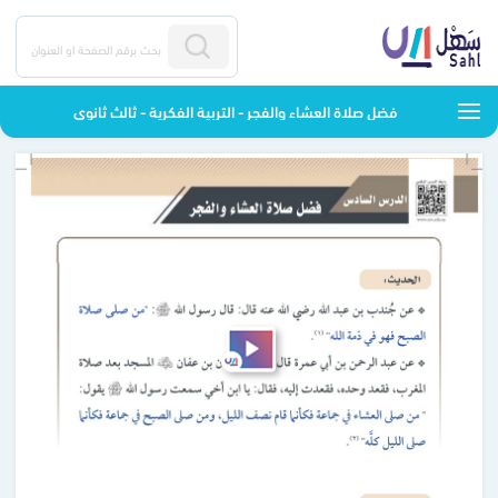
فضل صلاة العشاء والفجر - التربية الفكرية - ثالث ثانوي