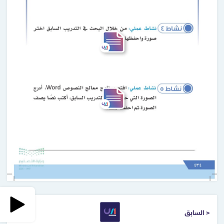
< السابق
التالي >