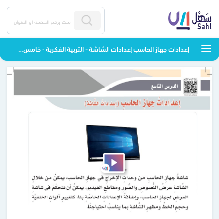
إعدادات جهاز الحاسب إعدادات الشاشة - التربية الفكرية - خامس ابتدائي