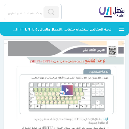
لوحة المفاتيح استخدام مفتاحي الإدخال والعالي SHIFT ENTER - التربية الفكرية - رابع ابتدائي