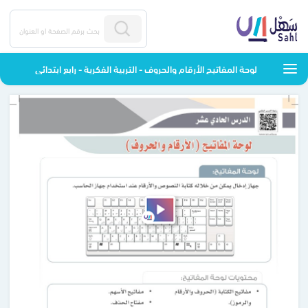
لوحة المفاتيح الأرقام والحروف - التربية الفكرية - رابع ابتدائي