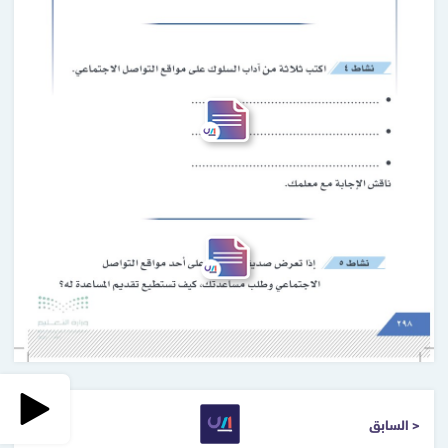
< السابق
التالي >