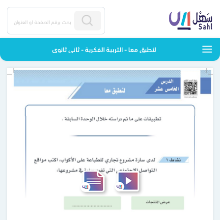
لنطبق معا - التربية الفكرية - ثاني ثانوي