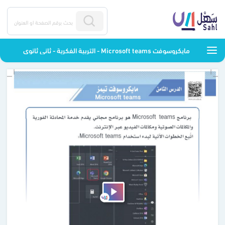
مايكروسوفت Microsoft teams - التربية الفكرية - ثاني ثانوي