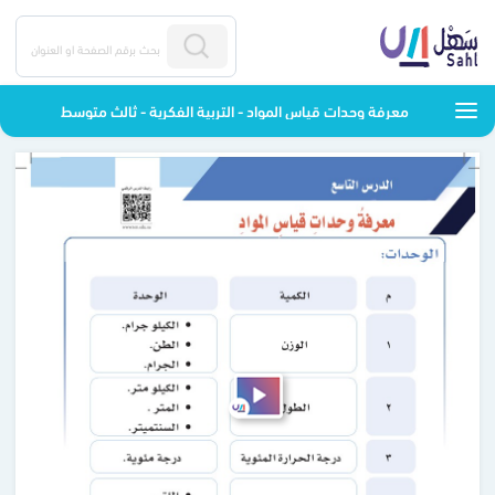
معرفة وحدات قياس المواد - التربية الفكرية - ثالث متوسط