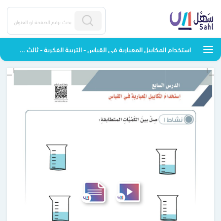
استخدام المكاييل المعيارية في القياس - التربية الفكرية - ثالث متوسط