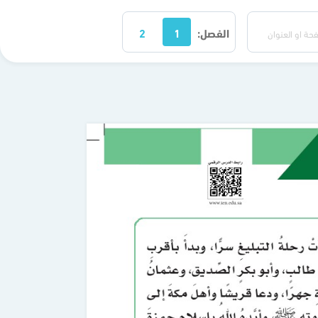
الفصل:
1
2