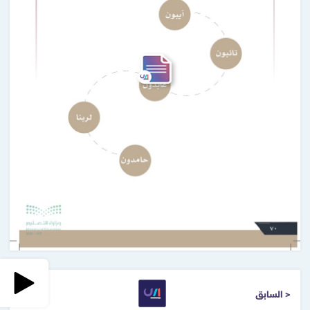
< السابق
التالي >