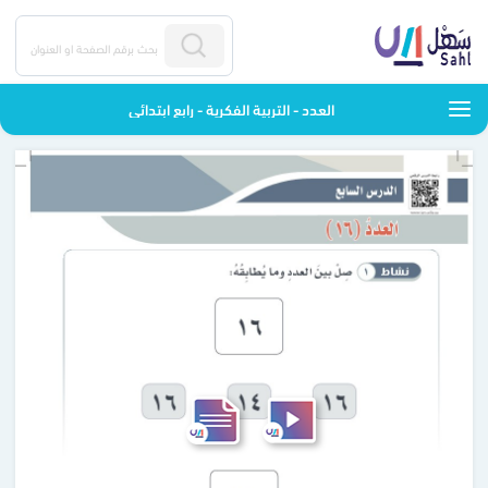
العدد - التربية الفكرية - رابع ابتدائي